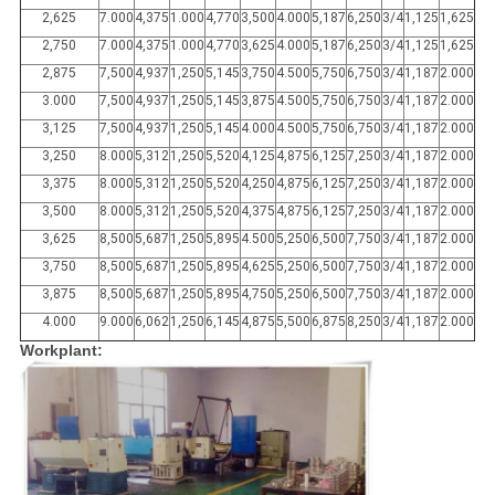
2,625
7.000
4,375
1.000
4,770
3,500
4.000
5,187
6,250
3/4
1,125
1,625
2,750
7.000
4,375
1.000
4,770
3,625
4.000
5,187
6,250
3/4
1,125
1,625
2,875
7,500
4,937
1,250
5,145
3,750
4.500
5,750
6,750
3/4
1,187
2.000
3.000
7,500
4,937
1,250
5,145
3,875
4.500
5,750
6,750
3/4
1,187
2.000
3,125
7,500
4,937
1,250
5,145
4.000
4.500
5,750
6,750
3/4
1,187
2.000
3,250
8.000
5,312
1,250
5,520
4,125
4,875
6,125
7,250
3/4
1,187
2.000
3,375
8.000
5,312
1,250
5,520
4,250
4,875
6,125
7,250
3/4
1,187
2.000
3,500
8.000
5,312
1,250
5,520
4,375
4,875
6,125
7,250
3/4
1,187
2.000
3,625
8,500
5,687
1,250
5,895
4.500
5,250
6,500
7,750
3/4
1,187
2.000
3,750
8,500
5,687
1,250
5,895
4,625
5,250
6,500
7,750
3/4
1,187
2.000
3,875
8,500
5,687
1,250
5,895
4,750
5,250
6,500
7,750
3/4
1,187
2.000
4.000
9.000
6,062
1,250
6,145
4,875
5,500
6,875
8,250
3/4
1,187
2.000
Workplant: