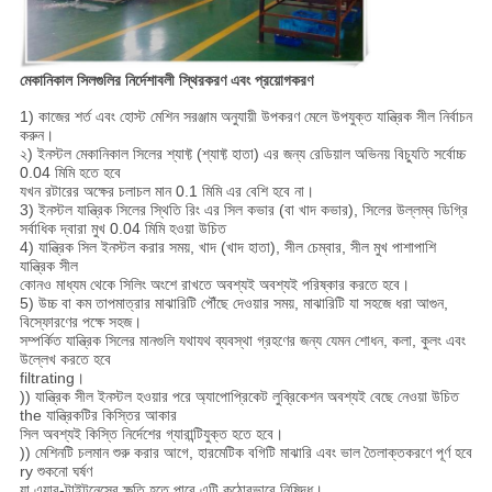
মেকানিকাল সিলগুলির নির্দেশাবলী স্থিরকরণ এবং প্রয়োগকরণ
1) কাজের শর্ত এবং হোস্ট মেশিন সরঞ্জাম অনুযায়ী উপকরণ মেলে উপযুক্ত যান্ত্রিক সীল নির্বাচন
করুন।
২) ইনস্টল মেকানিকাল সিলের শ্যাফ্ট (শ্যাফ্ট হাতা) এর জন্য রেডিয়াল অভিনয় বিচ্যুতি সর্বোচ্চ
0.04 মিমি হতে হবে
যখন রটারের অক্ষের চলাচল মান 0.1 মিমি এর বেশি হবে না।
3) ইনস্টল যান্ত্রিক সিলের স্থিতি রিং এর সিল কভার (বা খাদ কভার), সিলের উল্লম্ব ডিগ্রি
সর্বাধিক দ্বারা মুখ 0.04 মিমি হওয়া উচিত
4) যান্ত্রিক সিল ইনস্টল করার সময়, খাদ (খাদ হাতা), সীল চেম্বার, সীল মুখ পাশাপাশি
যান্ত্রিক সীল
কোনও মাধ্যম থেকে সিলিং অংশে রাখতে অবশ্যই অবশ্যই পরিষ্কার করতে হবে।
5) উচ্চ বা কম তাপমাত্রার মাঝারিটি পৌঁছে দেওয়ার সময়, মাঝারিটি যা সহজে ধরা আগুন,
বিস্ফোরণের পক্ষে সহজ।
সম্পর্কিত যান্ত্রিক সিলের মানগুলি যথাযথ ব্যবস্থা গ্রহণের জন্য যেমন শোধন, কলা, কুলং এবং
উল্লেখ করতে হবে
filtrating।
)) যান্ত্রিক সীল ইনস্টল হওয়ার পরে অ্যাপোপ্রিকেট লুব্রিকেশন অবশ্যই বেছে নেওয়া উচিত
the যান্ত্রিকটির কিস্তির আকার
সিল অবশ্যই কিস্তি নির্দেশের গ্যারান্টিযুক্ত হতে হবে।
)) মেশিনটি চলমান শুরু করার আগে, হারমেটিক বগিটি মাঝারি এবং ভাল তৈলাক্তকরণে পূর্ণ হবে
ry শুকনো ঘর্ষণ
যা এয়ার-টাইটনেসের ক্ষতি হতে পারে এটি কঠোরভাবে নিষিদ্ধ।