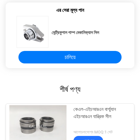
এর সেরা মূল্য পান
সেন্ট্রিফুগাল পাম্প মেকানিক্যাল সিল
চালিয়ে
শীর্ষ পণ্য
কেএল-এইচআরএন বার্গ্ম্যান
এইচআরএন যান্ত্রিক সীল
আলোচনাযোগ্য MOQ:1 সেট