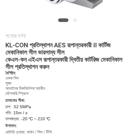
সাইট
ম্যাপ
পণ্যের বর্ণনা
PRIVACY
KL-CON প্রতিস্থাপন AES রূপান্তরকারী II কার্টিজ
POLICY
মেকানিকাল সীল ভারসাম্য সীল
কেএল-কন এইএস রূপান্তরকারী দ্বিতীয় কার্টরিজ মেকানিকাল
সীল প্রতিস্থাপন করুন
বৈশিষ্ট্য:
একক সিল
সুষম
আবর্তনের দিকনির্দেশনা স্বাধীন
স্টেশনারি স্প্রিংস
চালানোর সীমা:
চাপ: .52.5MPa
গতি: 15m / s
তাপমাত্রা: -20 ℃ ~ 210 ℃
উপাদান:
রোটারি চেহারা: কার্বন / সিস / টিসি