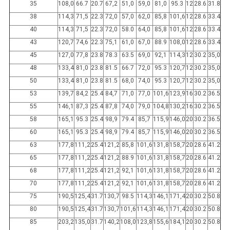
35
108,0
66.7
20.7
67,2
51,0
59,0
81,0
95.3
12
28.6
31.8
38
114,3
71,5
22.3
72,0
57,0
62,0
85,8
101,6
12
28.6
33.4
40
114,3
71,5
22.3
72,0
58.0
64,0
85,8
101,6
12
28.6
33.4
43
120,7
74,6
22.3
75,1
61,0
67,0
88.9
108,0
12
28.6
33.4
45
127,0
77,8
23.8
78.3
63.5
69,0
92,1
114,3
12
30.2
35,0
48
133,4
81,0
23.8
81.5
66.7
72,0
95.3
120,7
12
30.2
35,0
50
133,4
81,0
23.8
81.5
68,0
74,0
95.3
120,7
12
30.2
35,0
53
139,7
84,2
25.4
84,7
71,0
77,0
101,6
123,9
16
30.2
36.5
55
146,1
87,3
25.4
87,8
74,0
79,0
104,8
130,2
16
30.2
36.5
58
165,1
95.3
25.4
98,9
79.4
85,7
115,9
146,0
20
30.2
36.5
60
165,1
95.3
25.4
98,9
79.4
85,7
115,9
146,0
20
30.2
36.5
63
177,8
111,2
25.4
121,2
85,8
101,6
131,8
158,7
20
28.6
41.2
65
177,8
111,2
25.4
121,2
88.9
101,6
131,8
158,7
20
28.6
41.2
68
177,8
111,2
25.4
121,2
92,1
101,6
131,8
158,7
20
28.6
41.2
70
177,8
111,2
25.4
121,2
92,1
101,6
131,8
158,7
20
28.6
41.2
75
190,5
125,4
31.7
130,7
98.5
114,3
146,1
171,4
20
30.2
50.8
80
190,5
125,4
31.7
130,7
101,6
114,3
146,1
171,4
20
30.2
50.8
85
203,2
135,0
31.7
140,2
108,0
123,8
155,6
184,1
20
30.2
50.8