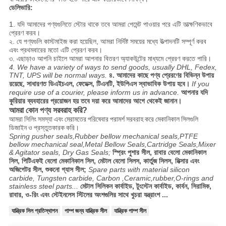
ডেলিভারি:
1. যদি আমাদের পণ্যগুলিতে স্টোর থাকে তবে আমরা পেমেন্ট পাওয়ার পরে এটি তাত্ক্ষণিকভাবে
প্রেরণ করব।
২. যে পণ্যগুলি কাস্টমাইজ করা হয়েছিল, আমরা নির্দিষ্ট সময়ের মধ্যে উত্পাদনটি সম্পূর্ণ করব
এবং প্রথমবারের মতো এটি প্রেরণ করব।
৩. এছাড়াও আপনি চাইলে আমরা আপনার বিতরণ অ্যাকউন্টের মাধ্যমে প্রেরণ করতে পারি।
4. We have a variety of ways to send goods, usually DHL, Fedex,
TNT, UPS will be normal ways.
৪. আমাদের কাছে পণ্য প্রেরণের বিভিন্ন উপায়
রয়েছে, সাধারণত ডিএইচএল, ফেডেক্স, টিএনটি, ইউপিএস স্বাভাবিক উপায় হবে।
If you
require use of a courier, please inform us in advance.
আপনার যদি
কুরিয়ার ব্যবহারের প্রয়োজন হয় তবে দয়া করে আমাদের আগে থেকেই জানান।
আমরা কোন পণ্য সরবরাহ করি?
আমরা সিলিং সমস্যা এবং মেরামতের পরিষেবার পরামর্শ সরবরাহ করে মেকানিকাল সিলগুলি
ডিজাইন ও প্রস্তুতকারক করি।
Spring pusher seals,Rubber bellow mechanical seals,PTFE
bellow mechanical seal,Metal Bellow Seals,Cartridge Seals,Mixer
& Agitator seals, Dry Gas Seals;
স্প্রিং পুশার সীল, রাবার বেলো মেকানিকাল
সিল, পিটিএফই বেলো মেকানিকাল সিল, মেটাল বেলো সিলস, কার্তুজ সিলস, মিক্সার এবং
অজিগেটর সীল, শুকনো গ্যাস সীল;
Spare parts with material silicon
carbide, Tungsten carbide, Carbon ,Ceramic,rubber,O-rings and
stainless steel parts...
মেটাল সিলিকন কার্বাইড, টুংস্টেন কার্বাইড, কার্বন, সিরামিক,
রাবার, ও-রিং এবং স্টেইনলেস স্টিলের অংশগুলির সাথে খুচরা যন্ত্রাংশ ...
যান্ত্রিক সিল প্রতিস্থাপন
পাম্প জন্য যান্ত্রিক সীল
যান্ত্রিক পাম্প সীল