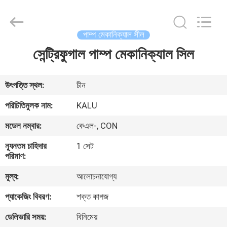
2026
KALU
INDUSTRY.
All
Rights
পাম্প মেকানিক্যাল সীল
Reserved.
সেন্ট্রিফুগাল পাম্প মেকানিক্যাল সিল
বাড়ি
পণ্য
উৎপত্তি স্থল:
চীন
পরিচিতিমুলক নাম:
KALU
VR
মডেল নম্বার:
কেএল-, CON
প্রদর্শন
ন্যূনতম চাহিদার
1 সেট
পরিমাণ:
আমাদের
মূল্য:
আলোচনাযোগ্য
সম্পর্কে
প্যাকেজিং বিবরণ:
শক্ত কাগজ
কারখানা
ডেলিভারি সময়:
বিনিমেয়