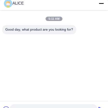
কার্তুজ সিল
ALICE
মেকানিক্যাল সীল ২২মিমি লোয়ারা-২২-এক্স পাম্প সীল
5:11 AM
KL-C2PP Flowserve ISC2PP Cartridge Type Mechanical Seal
Replacement
Good day, what product are you looking for?
সব
ফ্যাব্রিকেশন পরিষেবা
অ্যালুমিনিয়াম শেল্টার
অ্যালুমিনিয়াম রেলিং সিস্টেম
অ্যালুমিনিয়াম দেয়াল সাইডিং
অ্যালুমিনিয়াম পরিবেষ্টনের
অ্যালুমিনিয়াম তাপ সিঙ্ক
7075 অ্যালুমিনিয়াম টিউব
পাম্প মেকানিক্যাল সীল