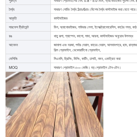
পুরুত্ব
সাধারণ প্রোফাইলের বেধ: 0.8 - 5.0 মিমি, অ্যানোডাইজড সুরক্ষা 
দৈর্ঘ্য
সাধারণ লোডিং দৈর্ঘ্য 3m/6m।বিশেষ দৈর্ঘ্য কাস্টমাইজ করা যেতে পারে
আকৃতি
কাস্টমাইজড
সারফেস ট্রিটমেন্ট
মিল, অ্যানোডাইজড, পাউডার লেপা, ইলেক্ট্রোফোরেসিস, কাঠের শস্য, কাঠ,
রঙ
ধাতু রূপা, শ্যাম্পেন, কালো, সাদা, আয়না, কাস্টমাইজড অনুরোধ উপলব্ধ
আবেদন
জানালা এবং দরজা, পর্দার দেয়াল, কাচের দেয়াল, আসবাবপত্র, ছাদ, রান্
শিল্প প্রোফাইল, ডেকোরাটিনো প্রোফাইল,
মেশিনিং
সিএনসি, ড্রিলিং, মিলিং, কাটিং, ঢালাই, নমন, একত্রিত করা
MOQ
সাধারণ প্রোফাইল ৫০০ কেজি। বড় প্রোফাইল ১টন-৩টন।