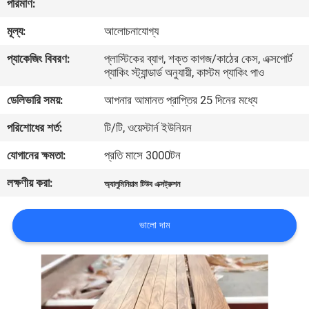
পরিমাণ:
ভ্রমণ
মূল্য:
আলোচনাযোগ্য
মান
প্যাকেজিং বিবরণ:
প্লাস্টিকের ব্যাগ, শক্ত কাগজ/কাঠের কেস, এক্সপোর্ট
প্যাকিং স্ট্যান্ডার্ড অনুযায়ী, কাস্টম প্যাকিং পাও
নিয়ন্ত্রণ
ডেলিভারি সময়:
আপনার আমানত প্রাপ্তির 25 দিনের মধ্যে
যোগাযোগ
পরিশোধের শর্ত:
টি/টি, ওয়েস্টার্ন ইউনিয়ন
করুন
যোগানের ক্ষমতা:
প্রতি মাসে 3000টন
লক্ষণীয় করা:
অ্যালুমিনিয়াম টিউব এক্সট্রুশন
খবর
ভালো দাম
উদ্ধৃতির
জন্য
আবেদন