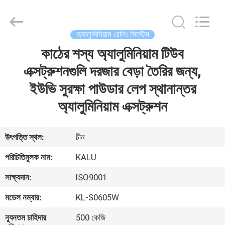
2026
KALU
INDUSTRY.
All
Rights
অ্যালুমিনিয়াম রেলিং সিস্টেম
Reserved.
কাঠের শস্য অ্যালুমিনিয়াম টিউব
বাড়ি
এক্সট্রুশনগুলি দরজার বেড়া তৈরির জন্য,
পণ্য
ইউভি সুরক্ষা পাউডার লেপ স্থানান্তর
অ্যালুমিনিয়াম এক্সট্রুশন
VR
প্রদর্শন
উৎপত্তি স্থল:
চীন
পরিচিতিমুলক নাম:
KALU
আমাদের
সাক্ষ্যদান:
ISO9001
সম্পর্কে
মডেল নম্বার:
KL-S0605W
কারখানা
ন্যূনতম চাহিদার
500 কেজি