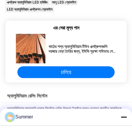
এক্সট্রুড অ্যালুমিনিয়াম LED হাউজিং
আলু LED প্রোফাইল
LED অ্যালুমিনিয়াম এক্সট্রুশন প্রোফাইল
এর সেরা মূল্য পান
কাঠের শস্য অ্যালুমিনিয়াম টিউব এক্সট্রুশনগুলি
দরজার বেড়া তৈরির জন্য, ইউভি সুরক্ষা পাউডার লেপ
স্থানান্তর অ্যালুমিনিয়াম এক্সট্রুশন
চালিয়ে
অ্যালুমিনিয়াম রেলিং সিস্টেম
অ্যালুমিনিয়াম ব্যালকনি গ্লাস সিস্টেম রেলিং উচ্চতা ইনস্টল করুন ভেরান্ডা প্রাচীর সামগ্রিক
নকশা জন্য সামনের বারান্দা টেরেস রেলিং নকশা
Summer
স্থাপত্য জন্য anodized ইউ চ্যানেল অ্যালুমিনিয়াম প্রোফাইল গ্লাস রেলিং